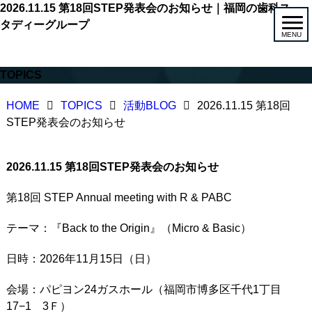
2026.11.15 第18回STEP発表会のお知らせ｜福岡の歯科ス
タディーグループ
ホーム
TOPICS
STEPについて
HOME
TOPICS
活動BLOG
2026.11.15 第18回
STEP発表会のお知らせ
発表会情報
2026.11.15 第18回STEP発表会のお知らせ
会員紹介
第18回 STEP Annual meeting with R & PABC
会員メニュー
テーマ：『Back to the Origin』（Micro & Basic）
更新情報
活動ブログ
日時：2026年11月15日（日）
ギャラリー
会場：パピヨン24ガスホール（
福岡市博多区千代1丁目
17−1 3Ｆ）
お問い合わせ