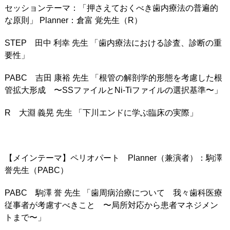
セッションテーマ：「押さえておくべき歯内療法の普遍的
な原則」 Planner：倉富 覚先生（R）
STEP 田中 利幸 先生 「歯内療法における診査、診断の重
要性」
PABC 吉田 康裕 先生 「根管の解剖学的形態を考慮した根
管拡大形成 〜SSファイルとNi-Tiファイルの選択基準〜」
R 大淵 義晃 先生 「下川エンドに学ぶ臨床の実際」
【メインテーマ】ペリオパート Planner（兼演者）：駒澤
誉先生（PABC）
PABC 駒澤 誉 先生 「歯周病治療について 我々歯科医療
従事者が考慮すべきこと 〜局所対応から患者マネジメン
トまで〜」